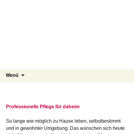
Pflegeteam Östlicher Schurwald
Zum
Suchen
Menü
Inhalt
nach:
springen
Professionelle Pflege für daheim
So lange wie möglich zu Hause leben, selbstbestimmt
und in gewohnter Umgebung. Das wünschen sich heute