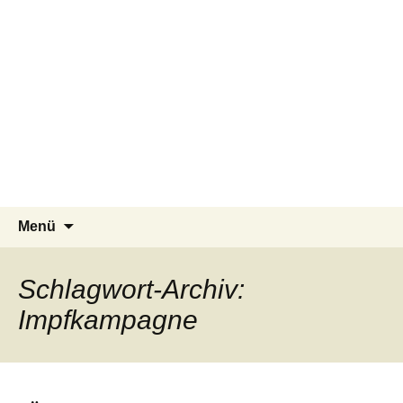
Pflegeteam Östlicher Schurwald
Zum
Suchen
Menü
Inhalt
nach:
springen
Schlagwort-Archiv:
Impfkampagne