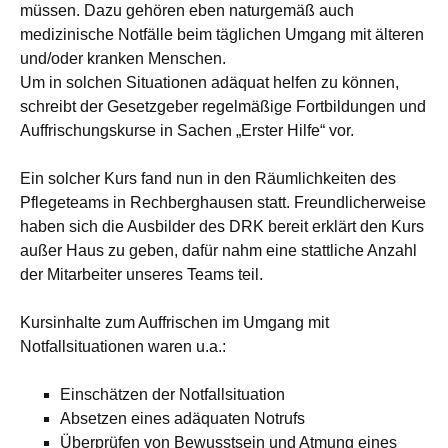
müssen. Dazu gehören eben naturgemäß auch
Pflegedienst
medizinische Notfälle beim täglichen Umgang mit älteren
Rechberghausen
,
Rechberghausen
,
Rotes
und/oder kranken Menschen.
Kreuz
,
Schulung
Um in solchen Situationen adäquat helfen zu können,
schreibt der Gesetzgeber regelmäßige Fortbildungen und
Auffrischungskurse in Sachen „Erster Hilfe“ vor.
Ein solcher Kurs fand nun in den Räumlichkeiten des
Pflegeteams in Rechberghausen statt. Freundlicherweise
haben sich die Ausbilder des DRK bereit erklärt den Kurs
außer Haus zu geben, dafür nahm eine stattliche Anzahl
der Mitarbeiter unseres Teams teil.
Kursinhalte zum Auffrischen im Umgang mit
Notfallsituationen waren u.a.:
Einschätzen der Notfallsituation
Absetzen eines adäquaten Notrufs
Überprüfen von Bewusstsein und Atmung eines