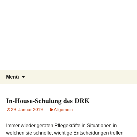
Pflegeteam Östlicher Schurwald
Zum
Suchen
Menü
Inhalt
nach:
springen
In-House-Schulung des DRK
29. Januar 2019
Allgemein
DRK
,
Erste Hilfe
,
InHouse
,
Mitarbeiter
,
Mitarbeiterschulung
,
Immer wieder geraten Pflegekräfte in Situationen in
Notfallmaßnahmen
,
welchen sie schnelle, wichtige Entscheidungen treffen
Pflegedienst Göppingen
,