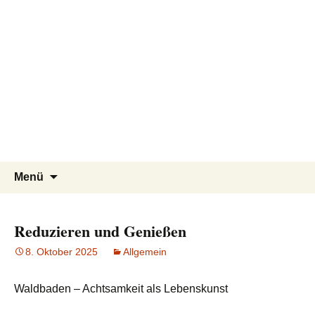
Pflegeteam Östlicher Schurwald
Zum
Suchen
Menü
Inhalt
nach:
springen
Reduzieren und Genießen
8. Oktober 2025
Allgemein
Achtsamkeitswanderung
,
Pflegedienst
Waldbaden – Achtsamkeit als Lebenskunst
Rechberghausen
,
Pflegeteam