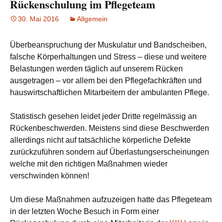
Rückenschulung im Pflegeteam
30. Mai 2016
Allgemein
Fortbildung
,
Geschäftspartner
,
Gesunder
Rücken
,
häusliche Pflege
,
Überbeanspruchung der Muskulatur und Bandscheiben,
Interessierte
,
KKH
,
falsche Körperhaltungen und Stress – diese und weitere
Krankenkasse
,
Belastungen werden täglich auf unserem Rücken
Krankenpfleger
,
ausgetragen – vor allem bei den Pflegefachkräften und
Krankenschwester
,
Pflegedienst
,
Pflegedienst
hauswirtschaftlichen Mitarbeitern der ambulanten Pflege.
Göppingen
,
Pflegedienst
Rechberghausen
,
physioaktiv
Statistisch gesehen leidet jeder Dritte regelmässig an
Kramer
,
Physiotherapeut
,
Rückenbeschwerden. Meistens sind diese Beschwerden
Rückenkurs
,
allerdings nicht auf tatsächliche körperliche Defekte
Rückenschulung
,
Werbung
zurückzuführen sondern auf Überlastungserscheinungen
welche mit den richtigen Maßnahmen wieder
verschwinden können!
Um diese Maßnahmen aufzuzeigen hatte das Pflegeteam
in der letzten Woche Besuch in Form einer