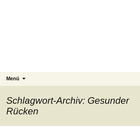
Pflegeteam Östlicher Schurwald
Zum
Suchen
Menü
Inhalt
nach:
springen
Schlagwort-Archiv: Gesunder
Rücken