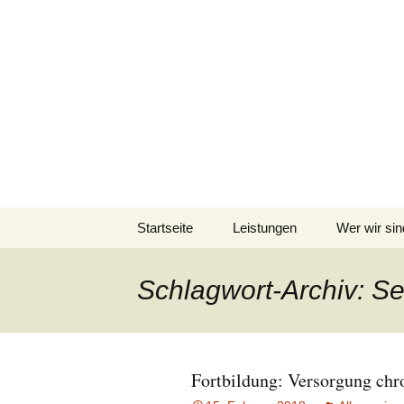
Pflegeteam Östli
Zum
Startseite
Leistungen
Wer wir sin
Inhalt
springen
Schlagwort-Archiv: S
Fortbildung: Versorgung ch