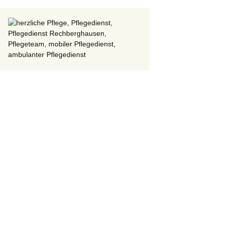
g
,
In-House
,
Pflegeteam Rechberghausen
,
Seminar