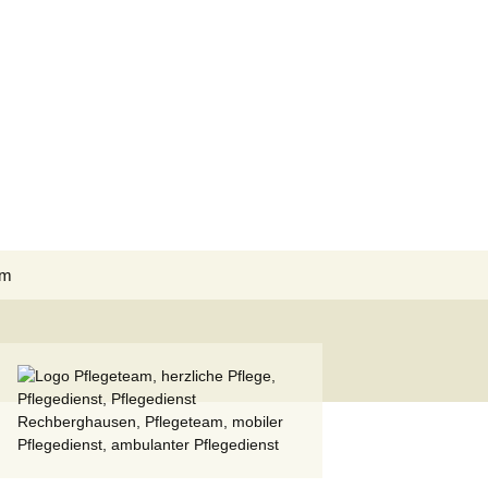
Suchen
um
nach: