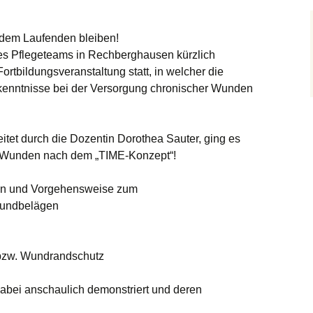
ambulante Pflege Göppingen
,
ambulanter Pflegedienst
,
Fortbildun
f dem Laufenden bleiben!
es Pflegeteams in Rechberghausen kürzlich
rtbildungsveranstaltung statt, in welcher die
kenntnisse bei der Versorgung chronischer Wunden
itet durch die Dozentin Dorothea Sauter, ging es
r Wunden nach dem „TIME-Konzept“!
gen und Vorgehensweise zum
Wundbelägen
 bzw. Wundrandschutz
bei anschaulich demonstriert und deren