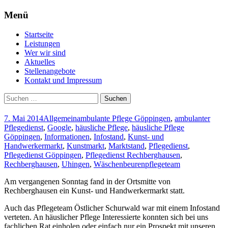
Menü
Professionelle Pflege für Daheim –
Pflegeteam Östlicher
Zum
Startseite
Pflegedienst Rechberghausen
Inhalt
Schurwald
Leistungen
springen
Wer wir sind
Aktuelles
Stellenangebote
Kontakt und Impressum
Suchen
nach:
7. Mai 2014
Allgemein
ambulante Pflege Göppingen
,
ambulanter
Pflegedienst
,
Google
,
häusliche Pflege
,
häusliche Pflege
Göppingen
,
Informationen
,
Infostand
,
Kunst- und
Handwerkermarkt
,
Kunstmarkt
,
Marktstand
,
Pflegedienst
,
Pflegedienst Göppingen
,
Pflegedienst Rechberghausen
,
Rechberghausen
,
Uhingen
,
Wäschenbeuren
pflegeteam
Am vergangenen Sonntag fand in der Ortsmitte von
Rechberghausen ein Kunst- und Handwerkermarkt statt.
Auch das Pflegeteam Östlicher Schurwald war mit einem Infostand
verteten. An häuslicher Pflege Interessierte konnten sich bei uns
fachlichen Rat einholen oder einfach nur ein Prospekt mit unseren