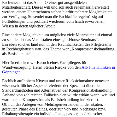
Fachwissen ist das A und O einer gut ausgebildeten
Mitarbeiterschaft. Dieses will und soll auch regelmässig erweitert
werden, einem Unternehmen stehen hierfür mehrere Möglichkeiten
zur Verfügung. So sendet man die Fachkräfte regelmässig auf
Fortbildungen und profitiert wiederum vom frisch erworbenen
Wissen in deren täglicher Arbeit.
Eine andere Möglichkeit um möglichst viele Mitarbeiter auf einmal
zu schulen ist das Veranstalten eines „In-House Seminars“.
Ein eben solches fand nun in den Räumlichkeiten des Pflegeteams
in Rechberghausen statt, das Thema war „Kompressionsbehandlung
als Basistherapie“.
Hierfür erhielten wir Besuch eines Fachpflegers für
Wundversorgung, Herrn Stefan Riecke von den
Alb-Fils-Kliniken in
Göppingen
.
Fachlich auf hohem Niveau und unter Rücksichtmahme neuester
wissenschaftlicher Aspekte referierte der Spezialist über die
Standardmethoden und Alternativen der Kompressionsbehandlung.
Anhand von zahlreichen Fallbeispielen wurde erklärt wann, wie und
warum eine Kompression als Basisbehandlung indiziert ist.
Ob nun das Anlegen von Mehrlagenverbänden in der akuten,
gestauten Phase des Beines, oder zur Vor- und Nachsorge bzw.
Erhaltungstherapie ein individuell angepasster, medizinischer