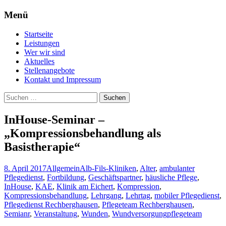
Menü
Professionelle Pflege für Daheim –
Pflegeteam Östlicher
Zum
Startseite
Pflegedienst Rechberghausen
Inhalt
Schurwald
Leistungen
springen
Wer wir sind
Aktuelles
Stellenangebote
Kontakt und Impressum
Suchen
nach:
InHouse-Seminar –
„Kompressionsbehandlung als
Basistherapie“
8. April 2017
Allgemein
Alb-Fils-Kliniken
,
Alter
,
ambulanter
Pflegedienst
,
Fortbildung
,
Geschäftspartner
,
häusliche Pflege
,
InHouse
,
KAE
,
Klinik am Eichert
,
Kompression
,
Kompressionsbehandlung
,
Lehrgang
,
Lehrtag
,
mobiler Pflegedienst
,
Pflegedienst Rechberghausen
,
Pflegeteam Rechberghausen
,
Semianr
,
Veranstaltung
,
Wunden
,
Wundversorgung
pflegeteam