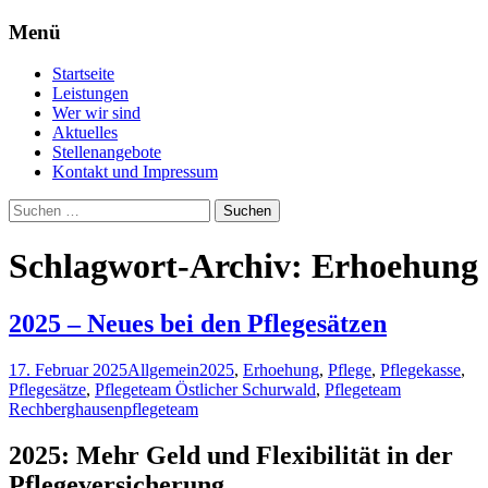
Menü
Professionelle Pflege für Daheim –
Pflegeteam Östlicher
Zum
Startseite
Pflegedienst Rechberghausen
Inhalt
Schurwald
Leistungen
springen
Wer wir sind
Aktuelles
Stellenangebote
Kontakt und Impressum
Suchen
nach:
Schlagwort-Archiv: Erhoehung
2025 – Neues bei den Pflegesätzen
17. Februar 2025
Allgemein
2025
,
Erhoehung
,
Pflege
,
Pflegekasse
,
Pflegesätze
,
Pflegeteam Östlicher Schurwald
,
Pflegeteam
Rechberghausen
pflegeteam
2025: Mehr Geld und Flexibilität in der
Pflegeversicherung