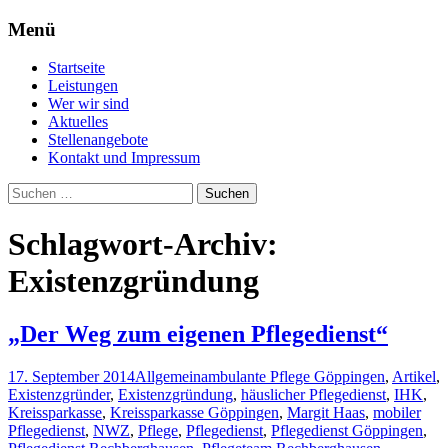
Menü
Professionelle Pflege für Daheim –
Pflegeteam Östlicher
Zum
Startseite
Pflegedienst Rechberghausen
Inhalt
Schurwald
Leistungen
springen
Wer wir sind
Aktuelles
Stellenangebote
Kontakt und Impressum
Suchen
nach:
Schlagwort-Archiv:
Existenzgründung
„Der Weg zum eigenen Pflegedienst“
17. September 2014
Allgemein
ambulante Pflege Göppingen
,
Artikel
,
Existenzgründer
,
Existenzgründung
,
häuslicher Pflegedienst
,
IHK
,
Kreissparkasse
,
Kreissparkasse Göppingen
,
Margit Haas
,
mobiler
Pflegedienst
,
NWZ
,
Pflege
,
Pflegedienst
,
Pflegedienst Göppingen
,