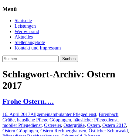
Menü
Professionelle Pflege für Daheim –
Pflegeteam Östlicher
Zum
Startseite
Pflegedienst Rechberghausen
Inhalt
Schurwald
Leistungen
springen
Wer wir sind
Aktuelles
Stellenangebote
Kontakt und Impressum
Suchen
nach:
Schlagwort-Archiv: Ostern
2017
Frohe Ostern….
16. April 2017
Allgemein
ambulanter Pflegedienst
,
Birenbach
,
Grüße
,
häusliche Pflege Göppingen
,
häuslicher Pflegedienst
,
mobiler Pflegedienst
,
Ostereier
,
Ostergrüße
,
Ostern
,
Ostern 2017
,
Ostern Göppingen
,
Ostern Rechberghausen
,
Östlicher Schurwald
,