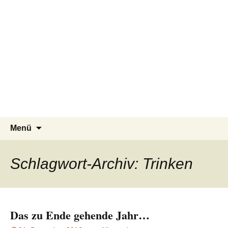
Pflegeteam Östlicher Schurwald
Zum
Suchen
Menü
Inhalt
nach:
springen
Schlagwort-Archiv: Trinken
Das zu Ende gehende Jahr…