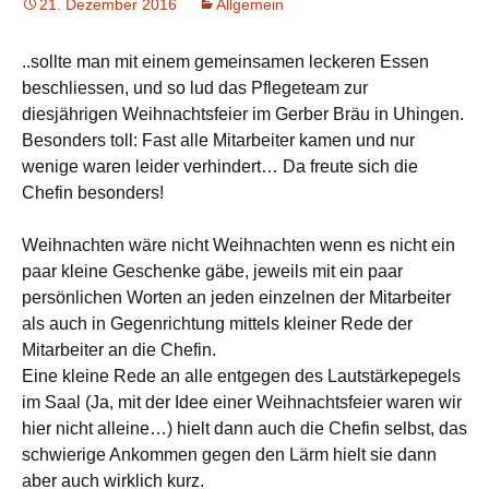
21. Dezember 2016
Allgemein
Advent
,
ambulanter
Pflegedienst
,
Essen
,
Feier
,
Gerber
,
Gerber
..sollte man mit einem gemeinsamen leckeren Essen
Bräu
,
Gerber Bräu
beschliessen, und so lud das Pflegeteam zur
Uhingen
,
Geschenke
,
diesjährigen Weihnachtsfeier im Gerber Bräu in Uhingen.
Getränke
,
häusliche
Besonders toll: Fast alle Mitarbeiter kamen und nur
Pflege
,
häuslicher
Pflegedienst
,
wenige waren leider verhindert… Da freute sich die
Jahresabschlussfeier
,
Chefin besonders!
Jahressende
,
mobiler
Pflegedienst
,
Östlicher
Weihnachten wäre nicht Weihnachten wenn es nicht ein
Schurwald
,
paar kleine Geschenke gäbe, jeweils mit ein paar
Pflegedienst
persönlichen Worten an jeden einzelnen der Mitarbeiter
Rechberghausen
,
als auch in Gegenrichtung mittels kleiner Rede der
Pflegeteam
Rechberghausen
,
Mitarbeiter an die Chefin.
Rede
,
Trinken
,
Eine kleine Rede an alle entgegen des Lautstärkepegels
Uhingen
,
Weihnacht
,
im Saal (Ja, mit der Idee einer Weihnachtsfeier waren wir
Weihnachten
,
hier nicht alleine…) hielt dann auch die Chefin selbst, das
Weihnachtsessen
,
schwierige Ankommen gegen den Lärm hielt sie dann
Weihnachtsfeier
aber auch wirklich kurz.