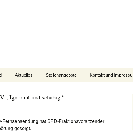
cher Schurwald
d
Aktuelles
Stellenangebote
Kontakt und Impress
: „Ignorant und schäbig.“
ambulante Pflege
,
bpa
,
Bundesverband privater Anbieter sozialer 
Rechberghausen
,
Politik
,
SPD
,
Unwissen
RD-Fernsehsendung hat SPD-Fraktionsvorsitzender
pörung gesorgt.