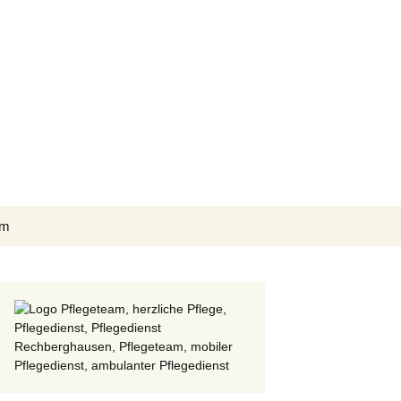
Suchen
um
nach:
Dienste e.V.
,
Ignoranz
,
Mützenich
,
Pflege
,
Pflegedienst