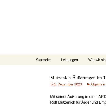
Pflegeteam Östli
Zum
Startseite
Leistungen
Wer wir sin
Inhalt
springen
Mützenich-Äußerungen im TV
1. Dezember 2023
Allgemein
Mit seiner Äußerung in einer A
Rolf Mützenich für Ärger und Em